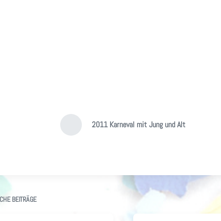
2011 Karneval mit Jung und Alt
V
o
r
h
e
r
i
g
CHE BEITRÄGE
e
r