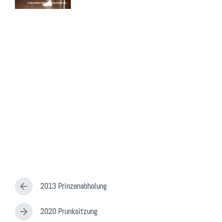
2013 Prinzenabholung
V
o
r
2020 Prunksitzung
N
h