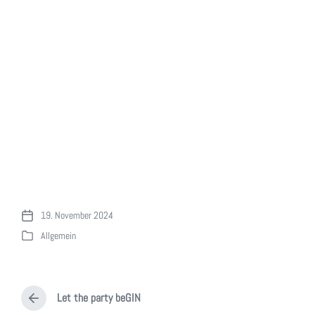
19. November 2024
V
Allgemein
e
V
r
e
ö
r
f
ö
f
Let the party beGIN
f
V
e