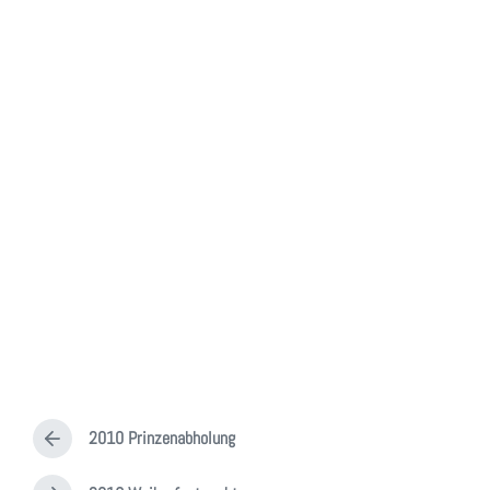
2010 Prinzenabholung
V
o