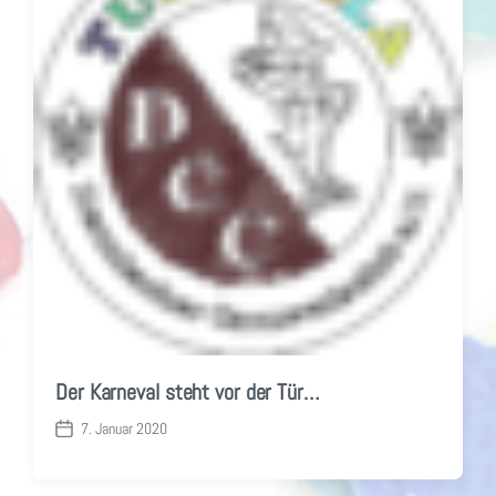
t
r
r
a
a
g
g
:
:
Der Karneval steht vor der Tür…
7. Januar 2020
V
e
r