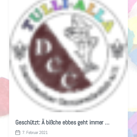
f
e
n
t
l
i
c
h
u
n
g
s
d
a
t
u
m
Geschützt: Ä bißche ebbes geht immer …
7. Februar 2021
V