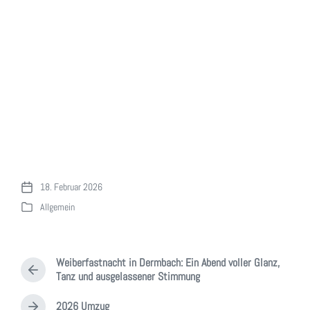
18. Februar 2026
V
Allgemein
e
V
r
e
ö
r
f
ö
Weiberfastnacht in Dermbach: Ein Abend voller Glanz,
f
f
V
Tanz und ausgelassener Stimmung
e
f
o
n
e
r
2026 Umzug
t