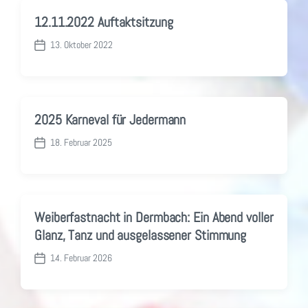
B
i
B
e
s
n
12.11.2022 Auftaktsitzung
e
i
d
i
t
a
13. Oktober 2022
t
V
r
t
r
e
a
u
a
r
g
m
g
ö
:
:
f
2025 Karneval für Jedermann
f
e
18. Februar 2025
V
n
e
t
r
l
ö
i
f
c
Weiberfastnacht in Dermbach: Ein Abend voller
f
h
Glanz, Tanz und ausgelassener Stimmung
e
u
n
n
14. Februar 2026
t
V
g
l
e
s
i
r
d