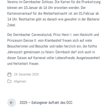
Vereins im Dermbacher Schloss. Die Karten für die Prunksitzung
können am 10.Januar ab 14 Uhr erworben werden. Der
Kartenvorverkauf für die Weiberfastnacht ist am 01.Februar ab
14 Uhr. Restkarten gibt es danach wie gewohnt in der Bäckerei
Zobel.
Der Dermbacher Carnevalsclub, Prinz Henri I. vom Heckicht und
Prinzessin Denise II. vom Klambeshof freuen sich auf viele
Besucherinnen und Besucher und laden herzlich ein, die fünfte
Jahreszeit gemeinsam zu feiern. Dermbach darf sich auch in
dieser Saison auf Karneval voller Lebensfreude, Ausgelassenheit
und Heiterkeit freuen.
29. Dezember 2025
V
Allgemein
e
V
r
e
ö
r
f
ö
f
2025 – Gelungener Auftakt des DCC
f
V
e